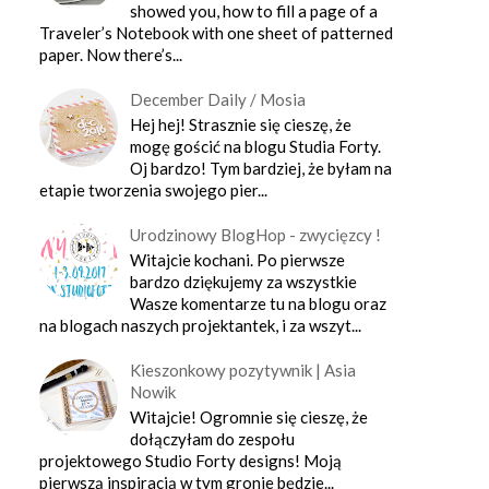
showed you, how to fill a page of a
Traveler’s Notebook with one sheet of patterned
paper. Now there’s...
December Daily / Mosia
Hej hej! Strasznie się cieszę, że
mogę gościć na blogu Studia Forty.
Oj bardzo! Tym bardziej, że byłam na
etapie tworzenia swojego pier...
Urodzinowy BlogHop - zwycięzcy !
Witajcie kochani. Po pierwsze
bardzo dziękujemy za wszystkie
Wasze komentarze tu na blogu oraz
na blogach naszych projektantek, i za wszyt...
Kieszonkowy pozytywnik | Asia
Nowik
Witajcie! Ogromnie się cieszę, że
dołączyłam do zespołu
projektowego Studio Forty designs! Moją
pierwszą inspiracją w tym gronie będzie...