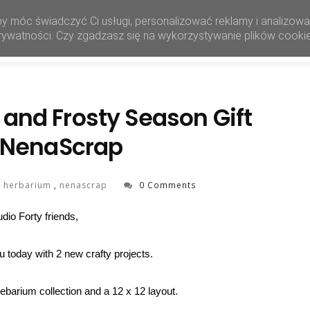
by móc świadczyć Ci usługi, personalizować reklamy i analizow
HOME
SHOP
 prywatności. Czy zgadzasz się na wykorzystywanie plików cooki
and Frosty Season Gift
| NenaScrap
,
herbarium
,
nenascrap
0 Comments
udio Forty friends,
u today with 2 new crafty projects.
Hebarium collection and a 12 x 12 layout.