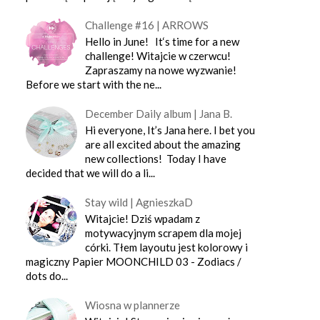
Challenge #16 | ARROWS
Hello in June! It‘s time for a new
challenge! Witajcie w czerwcu!
Zapraszamy na nowe wyzwanie!
Before we start with the ne...
December Daily album | Jana B.
Hi everyone, It’s Jana here. I bet you
are all excited about the amazing
new collections! Today I have
decided that we will do a li...
Stay wild | AgnieszkaD
Witajcie! Dziś wpadam z
motywacyjnym scrapem dla mojej
córki. Tłem layoutu jest kolorowy i
magiczny Papier MOONCHILD 03 - Zodiacs /
dots do...
Wiosna w plannerze