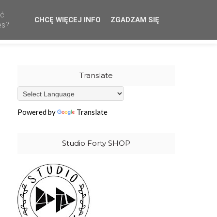
ać
CHCĘ WIĘCEJ INFO
ZGADZAM SIĘ
CREATIVE TEAM
WHOLESALE
OUR STAMPS
es?
Translate
Powered by
Translate
Studio Forty SHOP