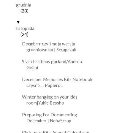
grudnia
(28)
▼
listopada
(24)
Decmbrrr czyli moja wersja
grudniownika | Scrapczak
Star christmas garland/Andrea
Gellai
December Memories Kit- Notebook
część 2. I Papiero...
Winter hanging on your kids
room|Yukie Bessho
Preparing For Documenting
December | NenaScrap
Christmas Kit - Advent Calendar &