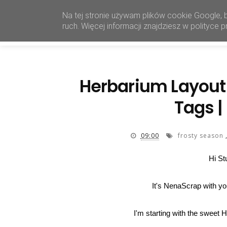
Na tej stronie używam plików cookie Google, 
ruch. Więcej informacji znajdziesz w polityce
Herbarium Layout 
Tags 
09:00
frosty season
Hi St
It's NenaScrap with yo
I'm starting with the sweet 