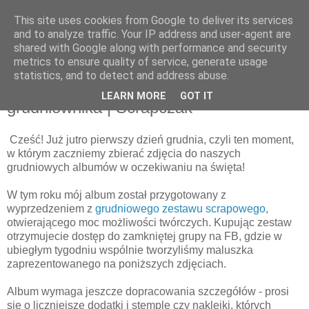
This site uses cookies from Google to deliver its services
and to analyze traffic. Your IP address and user-agent are
shared with Google along with performance and security
metrics to ensure quality of service, generate usage
statistics, and to detect and address abuse.
wtorek, 30 listopada 2021
Decmbrrr czyli moja wersja
LEARN MORE
GOT IT
grudniownika | Scrapczak
Cześć! Już jutro pierwszy dzień grudnia, czyli ten moment,
w którym zaczniemy zbierać zdjęcia do naszych
grudniowych albumów w oczekiwaniu na święta!
W tym roku mój album został przygotowany z
wyprzedzeniem z
grudniowego zestawu scrapowego
,
otwierającego moc możliwości twórczych. Kupując zestaw
otrzymujecie dostęp do zamkniętej grupy na FB, gdzie w
ubiegłym tygodniu wspólnie tworzyliśmy maluszka
zaprezentowanego na poniższych zdjęciach.
Album wymaga jeszcze dopracowania szczegółów - prosi
się o liczniejsze dodatki i stemple czy naklejki, których