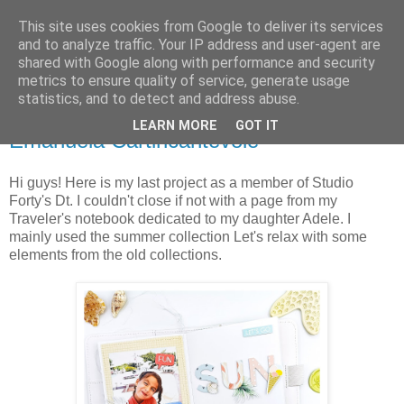
This site uses cookies from Google to deliver its services
and to analyze traffic. Your IP address and user-agent are
shared with Google along with performance and security
metrics to ensure quality of service, generate usage
statistics, and to detect and address abuse.
piątek, 30 sierpnia 2024
Traveler’s notebook “Sun and Sea”|
LEARN MORE
GOT IT
Emanuela Cartincantevole
Hi guys! Here is my last project as a member of Studio
Forty's Dt. I couldn't close if not with a page from my
Traveler's notebook dedicated to my daughter Adele. I
mainly used the summer collection Let's relax with some
elements from the old collections.