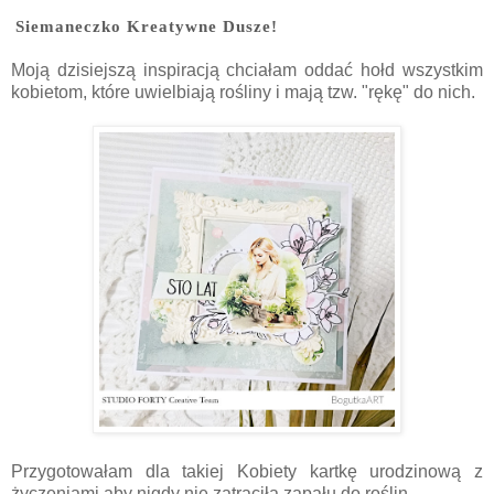
Siemaneczko Kreatywne Dusze!
Moją dzisiejszą inspiracją chciałam oddać hołd wszystkim
kobietom, które uwielbiają rośliny i mają tzw. "rękę" do nich.
Przygotowałam dla takiej Kobiety kartkę urodzinową z
życzeniami aby nigdy nie zatraciła zapału do roślin.