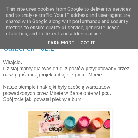
This site uses cookies from Google to deliver its services
and to analyze traffic. Your IP address and user-agent are
shared with Google along with performance and security
metrics to ensure quality of service, generate usage
statistics, and to detect and address abuse.
czwartek, 31 sierpnia 2017
Gościnna projektantka sierpnia | Mireia
LEARN MORE
GOT IT
Carbonell - cz.2
Witajcie.
Dzisiaj mamy dla Was drugi z postów przygotowany przez
naszą gościnną projektantkę sierpnia - Mireie.
Nasze stemple i naklejki były częścią warsztatów
prowadzonych przez Mireie w Barcelonie w lipcu.
Spójrzcie jaki powstał piekny album: