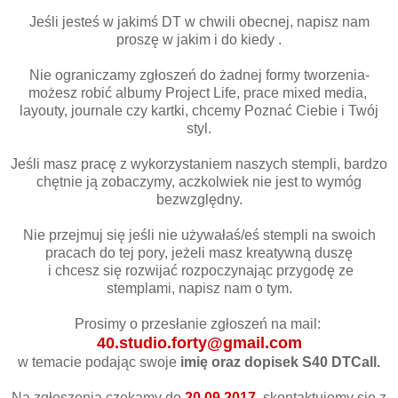
Jeśli jesteś w jakimś DT w chwili obecnej, napisz nam
proszę w jakim i do kiedy .
Nie ograniczamy zgłoszeń do żadnej formy tworzenia-
możesz robić albumy Project Life, prace mixed media,
layouty, journale czy kartki, chcemy Poznać Ciebie i Twój
styl.
Jeśli masz pracę z wykorzystaniem naszych stempli, bardzo
chętnie ją zobaczymy, aczkolwiek nie jest to wymóg
bezwzględny.
Nie przejmuj się jeśli nie używałaś/eś stempli na swoich
pracach do tej pory, jeżeli masz kreatywną duszę
i chcesz się rozwijać rozpoczynając przygodę ze
stemplami, napisz nam o tym.
Prosimy o przesłanie zgłoszeń na mail:
40.studio.forty@gmail.com
w temacie podając swoje
imię oraz dopisek S40 DTCall.
Na zgłoszenia czekamy do
20.09.2017
, skontaktujemy się z