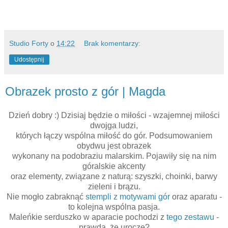
Studio Forty
o
14:22
Brak komentarzy:
Udostępnij
Obrazek prosto z gór | Magda
Dzień dobry :) Dzisiaj będzie o miłości - wzajemnej miłości
dwojga ludzi,
których łączy wspólna miłość do gór. Podsumowaniem
obydwu jest obrazek
wykonany na podobraziu malarskim. Pojawiły się na nim
góralskie akcenty
oraz elementy, związane z naturą: szyszki, choinki, barwy
zieleni i brązu.
Nie mogło zabraknąć
stempli z motywami gór
oraz aparatu -
to kolejna wspólna pasja.
Maleńkie serduszko w aparacie pochodzi z
tego zestawu
-
prawda, że urocze?