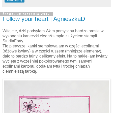
Udostępnij
środa, 30 sierpnia 2017
Follow your heart | AgnieszkaD
Witajcie, dziś podsyłam Wam pomysł na bardzo proste w
wykonaniu karteczki clean&simple z użyciem stempli
StudiaForty.
Tło pierwszej kartki stemplowałam w części ecolinami
(różowe kwiaty) a w części tuszem (mniejsze elementy),
dało to bardzo fajny, delikatny efekt. Na to nakleiłam kwiaty
wycięte z wcześniej pokolorowanego tymi samymi
ecolinami kartonu, dodałam tytuł i trochę chlapań
ciemniejszą farbką.