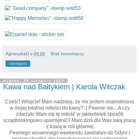
AgnieszkaD
o
09:00
Brak komentarzy:
Udostępnij
wtorek, 29 sierpnia 2017
Kawa nad Bałtykiem | Karola Witczak
Cześć! Witajcie! Mam nadzieję, że nie jestem osamotniona
w mojej totalnej miłości do kawy? :) Pewnie nie... A czy
zdarzyło Wam się tę miłość w jakikolwiek sposób
scrapbookingowo upamiętnić? Mam dziś dla Was taką pracę
- z kawą w roli głównej.
Pewnego wiosennego weekendu zawitałam do Gdyni i
miałam chwilkę aby porozkoszować się nadmorskim