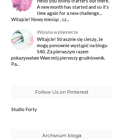
Hello you lovely crafters out there,
A new month has started and so it‘s
time again for a new challenge...
Witajcie! Nowy miesiąc , cz...
Wiosna w plannerze
Witajcie! Strasznie się cieszę, że
mogę ponownie wystąpić na blogu
S40. Za pierwszym razem
pokazywałam Wam mój pierwszy grudniownik.
Pa...
Follow Us on Pinterest
Studio Forty
Archiwum bloga