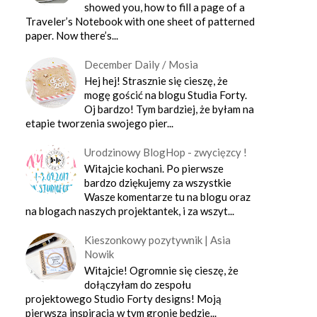
showed you, how to fill a page of a
Traveler’s Notebook with one sheet of patterned
paper. Now there’s...
December Daily / Mosia
Hej hej! Strasznie się cieszę, że
mogę gościć na blogu Studia Forty.
Oj bardzo! Tym bardziej, że byłam na
etapie tworzenia swojego pier...
Urodzinowy BlogHop - zwycięzcy !
Witajcie kochani. Po pierwsze
bardzo dziękujemy za wszystkie
Wasze komentarze tu na blogu oraz
na blogach naszych projektantek, i za wszyt...
Kieszonkowy pozytywnik | Asia
Nowik
Witajcie! Ogromnie się cieszę, że
dołączyłam do zespołu
projektowego Studio Forty designs! Moją
pierwszą inspiracją w tym gronie będzie...