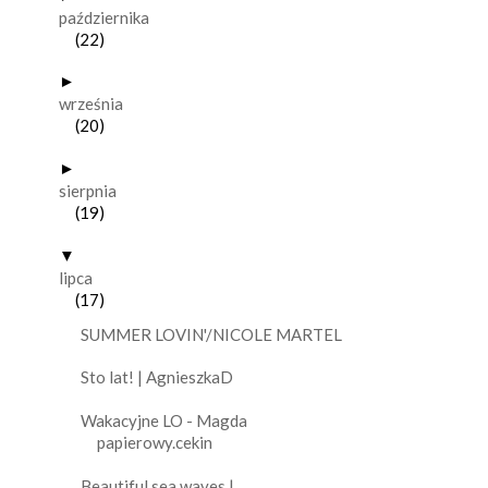
października
(22)
►
września
(20)
►
sierpnia
(19)
▼
lipca
(17)
SUMMER LOVIN'/NICOLE MARTEL
Sto lat! | AgnieszkaD
Wakacyjne LO - Magda
papierowy.cekin
Beautiful sea waves |