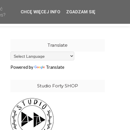
ać
CHCĘ WIĘCEJ INFO
ZGADZAM SIĘ
CREATIVE TEAM
WHOLESALE
OUR STAMPS
es?
Translate
Powered by
Translate
Studio Forty SHOP