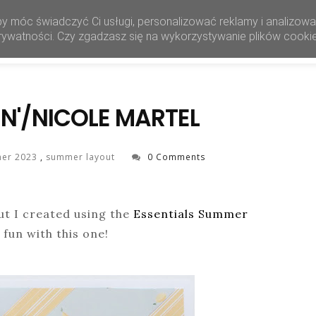
by móc świadczyć Ci usługi, personalizować reklamy i analizow
HOME
SHOP
 prywatności. Czy zgadzasz się na wykorzystywanie plików cooki
N'/NICOLE MARTEL
mer 2023
,
summer layout
0 Comments
out I created using the
Essentials Summer
 fun with this one!