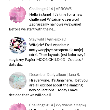
Challenge #16 | ARROWS
Hello in June! It‘s time for a new
challenge! Witajcie w czerwcu!
Zapraszamy na nowe wyzwanie!
Before we start with the ne...
Stay wild | AgnieszkaD
Witajcie! Dziś wpadam z
motywacyjnym scrapem dla mojej
córki. Tłem layoutu jest kolorowy i
magiczny Papier MOONCHILD 03 - Zodiacs /
dots do...
December Daily album | Jana B.
Hi everyone, It’s Jana here. I bet you
are all excited about the amazing
new collections! Today I have
decided that we will do a li...
Challenge #14 | Wyzwanie z mapką