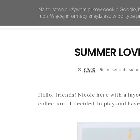
Na tej stronie używam plików cookie Google, 
ruch. Więcej informacji znajdziesz w polityce
SUMMER LOVI
09:00
essentials sum
Hello, friends! Nicole here with a lay
collection. I decided to play and have