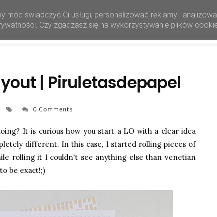
by móc świadczyć Ci usługi, personalizować reklamy i analizow
HOME
SHOP
 prywatności. Czy zgadzasz się na wykorzystywanie plików cooki
yout | Piruletasdepapel
0 Comments
doing? It is curious how you start a LO with a clear idea
etely different. In this case, I started rolling pieces of
le rolling it I couldn't see anything else than venetian
to be exact!;)