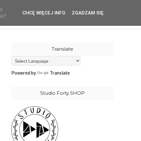
ać
CHCĘ WIĘCEJ INFO
ZGADZAM SIĘ
CREATIVE TEAM
WHOLESALE
OUR STAMPS
es?
Translate
Powered by
Translate
Studio Forty SHOP