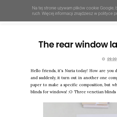
Na tej stronie używam plików cookie Google, 
ruch. Więcej informacji znajdziesz w polityce
The rear window la
09:00
Hello friends, it's Nuria today! How are you 
and suddenly, it turn out in another one compl
paper to make a specific composition, but whi
blinds for windows! :O Three venetian blinds 