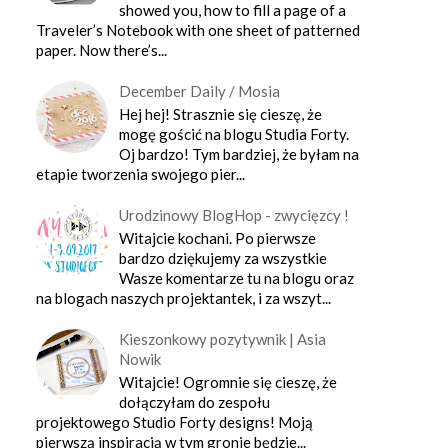
showed you, how to fill a page of a
Traveler’s Notebook with one sheet of patterned
paper. Now there’s...
December Daily / Mosia
Hej hej! Strasznie się cieszę, że
mogę gościć na blogu Studia Forty.
Oj bardzo! Tym bardziej, że byłam na
etapie tworzenia swojego pier...
Urodzinowy BlogHop - zwycięzcy !
Witajcie kochani. Po pierwsze
bardzo dziękujemy za wszystkie
Wasze komentarze tu na blogu oraz
na blogach naszych projektantek, i za wszyt...
Kieszonkowy pozytywnik | Asia
Nowik
Witajcie! Ogromnie się cieszę, że
dołączyłam do zespołu
projektowego Studio Forty designs! Moją
pierwszą inspiracją w tym gronie będzie...