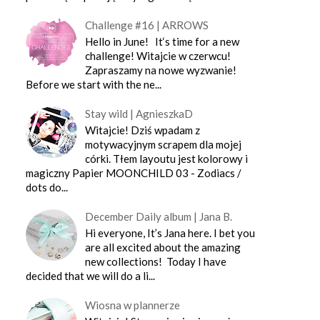
Challenge #16 | ARROWS
Hello in June! It‘s time for a new
challenge! Witajcie w czerwcu!
Zapraszamy na nowe wyzwanie!
Before we start with the ne...
Stay wild | AgnieszkaD
Witajcie! Dziś wpadam z
motywacyjnym scrapem dla mojej
córki. Tłem layoutu jest kolorowy i
magiczny Papier MOONCHILD 03 - Zodiacs /
dots do...
December Daily album | Jana B.
Hi everyone, It’s Jana here. I bet you
are all excited about the amazing
new collections! Today I have
decided that we will do a li...
Wiosna w plannerze