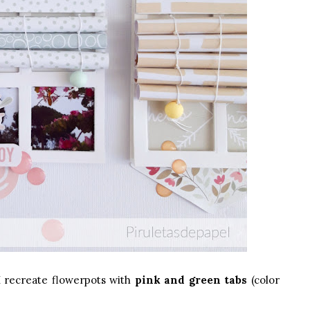
I recreate flowerpots with
pink
and
green tabs
(color