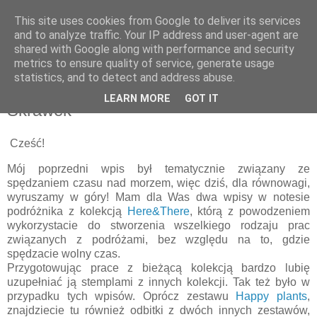
This site uses cookies from Google to deliver its services
and to analyze traffic. Your IP address and user-agent are
shared with Google along with performance and security
metrics to ensure quality of service, generate usage
statistics, and to detect and address abuse.
piątek, 8 lipca 2022
Mountain hiking in my TN I Papierowy
LEARN MORE
GOT IT
Skrawek
Cześć!
Mój poprzedni wpis był tematycznie związany ze
spędzaniem czasu nad morzem, więc dziś, dla równowagi,
wyruszamy w góry! Mam dla Was dwa wpisy w notesie
podróżnika z kolekcją
Here&There
, którą z powodzeniem
wykorzystacie do stworzenia wszelkiego rodzaju prac
związanych z podróżami, bez względu na to, gdzie
spędzacie wolny czas.
Przygotowując prace z bieżącą kolekcją bardzo lubię
uzupełniać ją stemplami z innych kolekcji. Tak też było w
przypadku tych wpisów. Oprócz zestawu
Happy plants
,
znajdziecie tu również odbitki z dwóch innych zestawów,