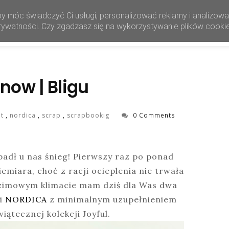
by móc świadczyć Ci usługi, personalizować reklamy i analizow
HOME
SHOP
 prywatności. Czy zgadzasz się na wykorzystywanie plików cooki
 snow | Bligu
ut
,
nordica
,
scrap
,
scrapbookig
0 Comments
padł u nas śnieg! Pierwszy raz po ponad
iemiara, choć z racji ocieplenia nie trwała
w zimowym klimacie mam dziś dla Was dwa
ji
NORDICA
z minimalnym uzupełnieniem
iątecznej kolekcji Joyful.