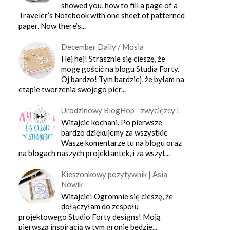
showed you, how to fill a page of a
Traveler’s Notebook with one sheet of patterned
paper. Now there’s...
December Daily / Mosia
Hej hej! Strasznie się cieszę, że
mogę gościć na blogu Studia Forty.
Oj bardzo! Tym bardziej, że byłam na
etapie tworzenia swojego pier...
Urodzinowy BlogHop - zwycięzcy !
Witajcie kochani. Po pierwsze
bardzo dziękujemy za wszystkie
Wasze komentarze tu na blogu oraz
na blogach naszych projektantek, i za wszyt...
Kieszonkowy pozytywnik | Asia
Nowik
Witajcie! Ogromnie się cieszę, że
dołączyłam do zespołu
projektowego Studio Forty designs! Moją
pierwszą inspiracją w tym gronie będzie...