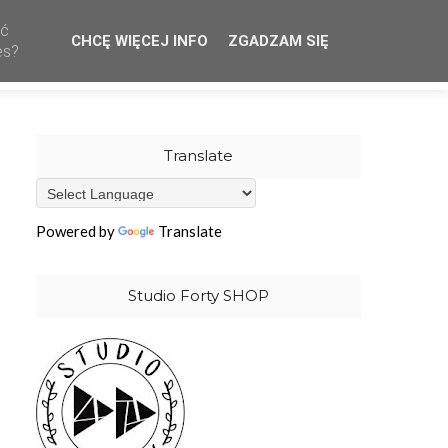
ać
CHCĘ WIĘCEJ INFO
ZGADZAM SIĘ
CREATIVE TEAM
WHOLESALE
OUR STAMPS
es?
Translate
Powered by
Translate
Studio Forty SHOP