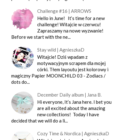
Challenge #16 | ARROWS
Hello in June! It‘s time for a new
challenge! Witajcie w czerwcu!
Zapraszamy na nowe wyzwanie!
Before we start with the ne...
Stay wild | AgnieszkaD
Witajcie! Dziś wpadam z
motywacyjnym scrapem dla mojej
córki. Tłem layoutu jest kolorowy i
magiczny Papier MOONCHILD 03 - Zodiacs /
dots do...
December Daily album | Jana B.
Hi everyone, It’s Jana here. I bet you
are all excited about the amazing
new collections! Today I have
decided that we will do a li...
Cozy Time & Nordica | AgnieszkaD