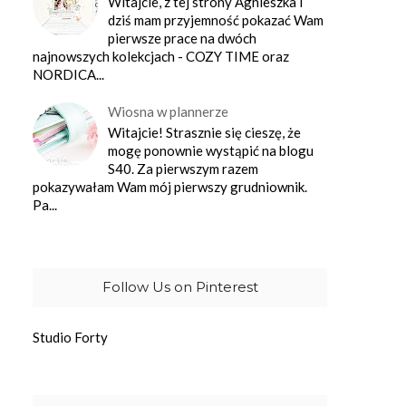
Witajcie, z tej strony Agnieszka i
dziś mam przyjemność pokazać Wam
pierwsze prace na dwóch
najnowszych kolekcjach - COZY TIME oraz
NORDICA...
Wiosna w plannerze
Witajcie! Strasznie się cieszę, że
mogę ponownie wystąpić na blogu
S40. Za pierwszym razem
pokazywałam Wam mój pierwszy grudniownik.
Pa...
Follow Us on Pinterest
Studio Forty