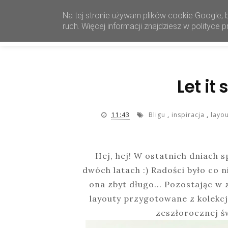
Na tej stronie używam plików cookie Google, 
ruch. Więcej informacji znajdziesz w polityce
Let it
11:43
Bligu
,
inspiracja
,
layo
Hej, hej! W ostatnich dniach s
dwóch latach :) Radości było co n
ona zbyt długo... Pozostając 
layouty przygotowane z kolekc
zeszłorocznej św