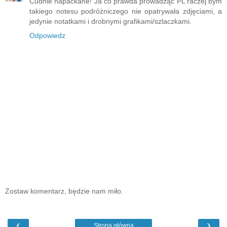
Cudnie napaćkane! Ja co prawda prowadząc PL raczej bym
takiego notesu podróżniczego nie opatrywała zdjęciami, a
jedynie notatkami i drobnymi grafikami/szlaczkami.
Odpowiedz
Zostaw komentarz, będzie nam miło.
‹
›
Strona główna