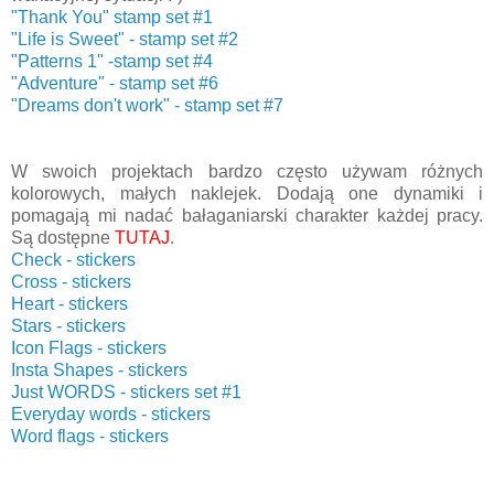
"Thank You" stamp set #1
"Life is Sweet" - stamp set #2
"Patterns 1" -stamp set #4
"Adventure" - stamp set #6
"Dreams don't work" - stamp set #7
W swoich projektach bardzo często używam różnych
kolorowych, małych naklejek. Dodają one dynamiki i
pomagają mi nadać bałaganiarski charakter każdej pracy.
Są dostępne
TUTAJ
.
Check - stickers
Cross - stickers
Heart - stickers
Stars - stickers
Icon Flags - stickers
Insta Shapes - stickers
Just WORDS - stickers set #1
Everyday words - stickers
Word flags - stickers