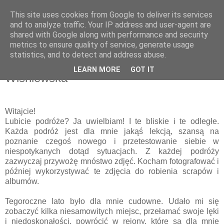
This site uses cookies from Google to deliver its services
and to analyze traffic. Your IP address and user-agent are
shared with Google along with performance and security
metrics to ensure quality of service, generate usage
statistics, and to detect and address abuse.
piątek, 16 września 2016
Notes podróżnika - część I / Ania
LEARN MORE
GOT IT
Wiśniewska
Witajcie!
Lubicie podróże? Ja uwielbiam! I te bliskie i te odległe.
Każda podróż jest dla mnie jakąś lekcją, szansą na
poznanie czegoś nowego i przetestowanie siebie w
niespotykanych dotąd sytuacjach. Z każdej podróży
zazwyczaj przywożę mnóstwo zdjęć. Kocham fotografować i
później wykorzystywać te zdjęcia do robienia scrapów i
albumów.
Tegoroczne lato było dla mnie cudowne. Udało mi się
zobaczyć kilka niesamowitych miejsc, przełamać swoje lęki
i niedoskonałości, powrócić w rejony, które są dla mnie