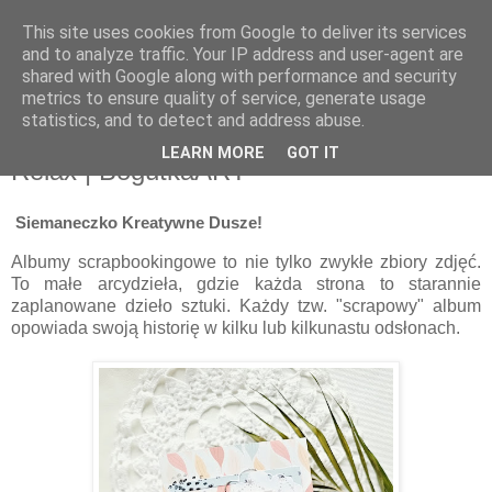
This site uses cookies from Google to deliver its services
and to analyze traffic. Your IP address and user-agent are
shared with Google along with performance and security
metrics to ensure quality of service, generate usage
statistics, and to detect and address abuse.
piątek, 28 czerwca 2024
Album w stylu ZINE - kolekcja Let's
LEARN MORE
GOT IT
Relax | BogutkaART
Siemaneczko Kreatywne Dusze!
Albumy scrapbookingowe to nie tylko zwykłe zbiory zdjęć.
To małe arcydzieła, gdzie każda strona to starannie
zaplanowane dzieło sztuki. Każdy tzw. "scrapowy" album
opowiada swoją historię w kilku lub kilkunastu odsłonach.