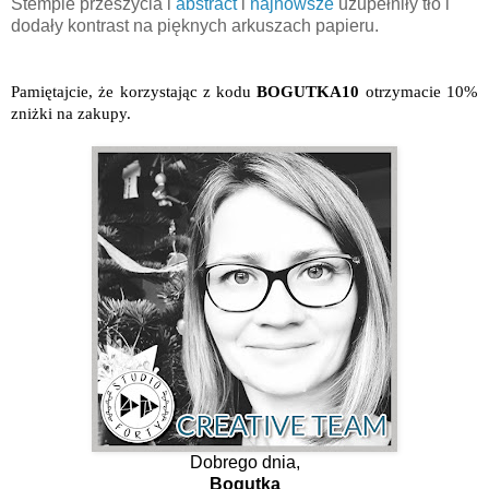
Stemple przeszycia i
abstract
i
najnowsze
uzupełniły tło i
dodały kontrast na pięknych arkuszach papieru.
P
amiętajcie, że korzystając z kodu
BOGUTKA10
otrzymacie 10%
zniżki na zakupy.
Dobrego dnia,
Bogutka