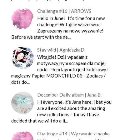
Challenge #16 | ARROWS
Hello in June! It‘s time for a new
challenge! Witajcie w czerwcu!
Zapraszamy na nowe wyzwanie!
Before we start with the ne...
Stay wild | AgnieszkaD
Witajcie! Dziś wpadam z
motywacyjnym scrapem dla mojej
córki. Tłem layoutu jest kolorowy i
magiczny Papier MOONCHILD 03 - Zodiacs /
dots do...
December Daily album | Jana B.
Hi everyone, It’s Jana here. I bet you
are all excited about the amazing
new collections! Today I have
decided that we will do a li...
Challenge #14 | Wyzwanie z mapką