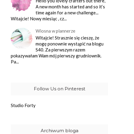
Hello you lovely crafters out there,
A new month has started and so it‘s
time again for a new challenge...
Witajcie! Nowy miesiąc , cz...
Wiosna w plannerze
Witajcie! Strasznie się cieszę, że
mogę ponownie wystąpić na blogu
S40. Za pierwszym razem
pokazywałam Wam mój pierwszy grudniownik.
Pa...
Follow Us on Pinterest
Studio Forty
Archiwum bloga