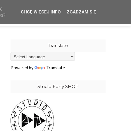
ać
CHCĘ WIĘCEJ INFO
ZGADZAM SIĘ
CREATIVE TEAM
WHOLESALE
OUR STAMPS
es?
Translate
Powered by
Translate
Studio Forty SHOP