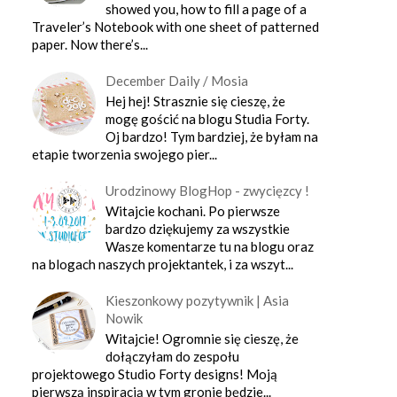
showed you, how to fill a page of a
Traveler’s Notebook with one sheet of patterned
paper. Now there’s...
December Daily / Mosia
Hej hej! Strasznie się cieszę, że
mogę gościć na blogu Studia Forty.
Oj bardzo! Tym bardziej, że byłam na
etapie tworzenia swojego pier...
Urodzinowy BlogHop - zwycięzcy !
Witajcie kochani. Po pierwsze
bardzo dziękujemy za wszystkie
Wasze komentarze tu na blogu oraz
na blogach naszych projektantek, i za wszyt...
Kieszonkowy pozytywnik | Asia
Nowik
Witajcie! Ogromnie się cieszę, że
dołączyłam do zespołu
projektowego Studio Forty designs! Moją
pierwszą inspiracją w tym gronie będzie...