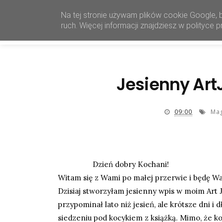
Na tej stronie używam plików cookie Google, 
ruch. Więcej informacji znajdziesz w polityce
Jesienny Art
09:00
Ma
Dzień dobry Kochani!
Witam się z Wami po małej przerwie i będę Wa
Dzisiaj stworzyłam jesienny wpis w moim Art J
przypominał lato niż jesień, ale krótsze dni i
siedzeniu pod kocykiem z książką. Mimo, że koc