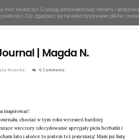
by móc świadczyć Ci usługi, personalizować reklamy i analizow
HOME
SHOP
 prywatności. Czy zgadzasz się na wykorzystywanie plików cooki
Journal | Magda N.
gda Nowicka
0 Comments
s inspirować!
ournalu, chociaż w tym roku wrzesień bardziej
 dłuższe wieczory zdecydowanie sprzyjały piciu herbatki i
ham lato i słońce to jestem też jesieniarą! Mam już listę