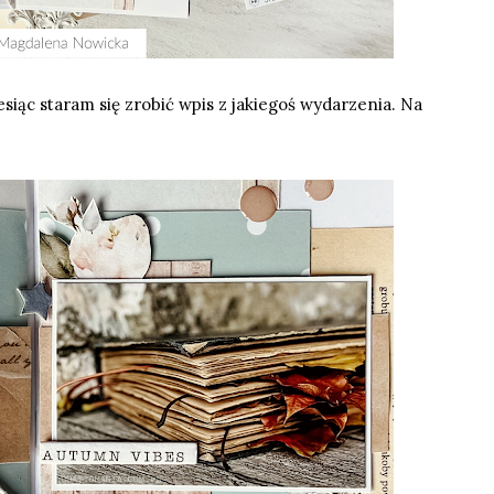
iesiąc staram się zrobić wpis z jakiegoś wydarzenia. Na