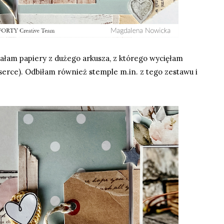
tałam papiery
z dużego arkusza
, z którego wycięłam
serce). Odbiłam również stemple m.in. z
tego zestawu
i