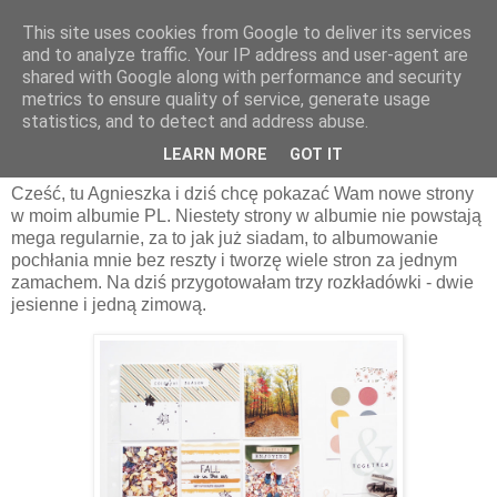
This site uses cookies from Google to deliver its services
and to analyze traffic. Your IP address and user-agent are
shared with Google along with performance and security
metrics to ensure quality of service, generate usage
statistics, and to detect and address abuse.
czwartek, 24 listopada 2022
Album PL | AgnieszkaD
LEARN MORE
GOT IT
Cześć, tu Agnieszka i dziś chcę pokazać Wam nowe strony
w moim albumie PL. Niestety strony w albumie nie powstają
mega regularnie, za to jak już siadam, to albumowanie
pochłania mnie bez reszty i tworzę wiele stron za jednym
zamachem. Na dziś przygotowałam trzy rozkładówki - dwie
jesienne i jedną zimową.