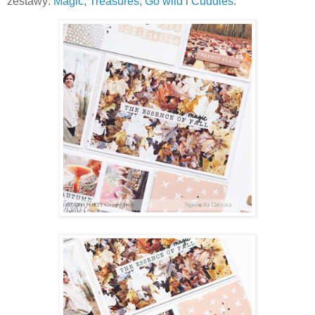
zestawy:
Magic
,
Treasures
,
Go wild
i
Cuddles
.