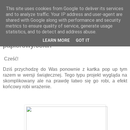
This site uses cookies from Google to deliver its services
and to analyze traffic. Your IP address and user-agent are
shared with Google along with performance and security
metrics to ensure quality of service, generate usage
statistics, and to detect and address abuse.
wtorek, 22 listopada 2022
Świąteczny pop up box // Magda
LEARN MORE
GOT IT
papierowy.cekin
Cześć!
Dziś przychodzę do Was ponownie z kartka pop up tym
razem w wersji świątecznej. Tego typu projekt wygląda na
skomplikowany ale na prawdę łatwo się go robi, a efekt
końcowy robi wrażenie.