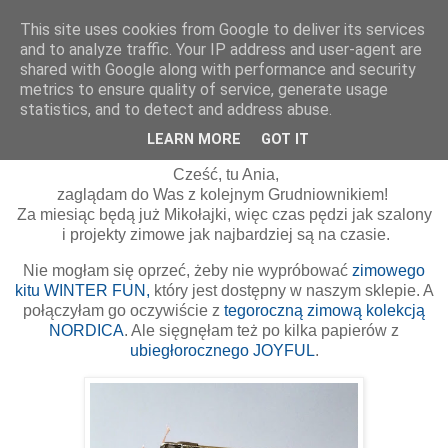
This site uses cookies from Google to deliver its services
and to analyze traffic. Your IP address and user-agent are
shared with Google along with performance and security
metrics to ensure quality of service, generate usage
statistics, and to detect and address abuse.
piątek, 6 listopada 2020
Zapiski w grudniu | Anna Kaczmarek
LEARN MORE
GOT IT
Cześć, tu Ania,
zaglądam do Was z kolejnym Grudniownikiem!
Za miesiąc będą już Mikołajki, więc czas pędzi jak szalony
i projekty zimowe jak najbardziej są na czasie.
Nie mogłam się oprzeć, żeby nie wypróbować
zimowego
kitu WINTER FUN,
który jest dostępny w naszym sklepie. A
połączyłam go oczywiście z
tegoroczną zimową kolekcją
NORDICA
. Ale sięgnęłam też po kilka papierów z
ubiegłorocznego JOYFUL
.