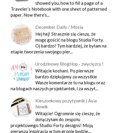
showed you, how to fill a page of a
Traveler’s Notebook with one sheet of patterned
paper. Now there’s...
December Daily / Mosia
Hej hej! Strasznie się cieszę, że
mogę gościć na blogu Studia Forty.
Oj bardzo! Tym bardziej, że byłam na
etapie tworzenia swojego pier...
Urodzinowy BlogHop - zwycięzcy !
Witajcie kochani. Po pierwsze
bardzo dziękujemy za wszystkie
Wasze komentarze tu na blogu oraz
na blogach naszych projektantek, i za wszyt...
Kieszonkowy pozytywnik | Asia
Nowik
Witajcie! Ogromnie się cieszę, że
dołączyłam do zespołu
projektowego Studio Forty designs! Moją
pierwszą inspiracją w tym gronie będzie...