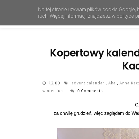
Na tej stronie używam plików cookie Google, 
ruch. Więcej informacji znajdziesz w polityce
Kopertowy kalen
Ka
12:00
advent calendar
,
Aka
,
Anna Ka
winter fun
0 Comments
C
za chwilę grudzień, więc zaglądam do Wa