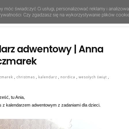
by móc świadczyć Ci usługi, personalizować reklamy i analizow
HOME
SHOP
 prywatności. Czy zgadzasz się na wykorzystywanie plików cooki
darz adwentowy | Anna
czmarek
czmarek
,
christmas
,
kalendarz
,
nordica
,
wesołych świąt
,
ześć, tu Ania,
s z kalendarzem adwentowym z zadaniami dla dzieci.