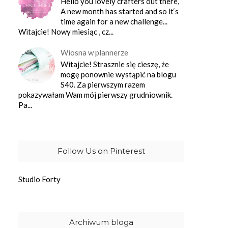
Hello you lovely crafters out there,
A new month has started and so it‘s
time again for a new challenge...
Witajcie! Nowy miesiąc , cz...
Wiosna w plannerze
Witajcie! Strasznie się cieszę, że
mogę ponownie wystąpić na blogu
S40. Za pierwszym razem
pokazywałam Wam mój pierwszy grudniownik.
Pa...
Follow Us on Pinterest
Studio Forty
Archiwum bloga