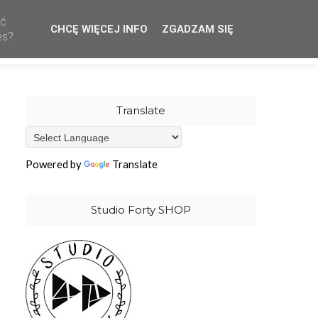
ać
CHCĘ WIĘCEJ INFO
ZGADZAM SIĘ
CREATIVE TEAM
WHOLESALE
OUR STAMPS
es?
Translate
Powered by
Translate
Studio Forty SHOP