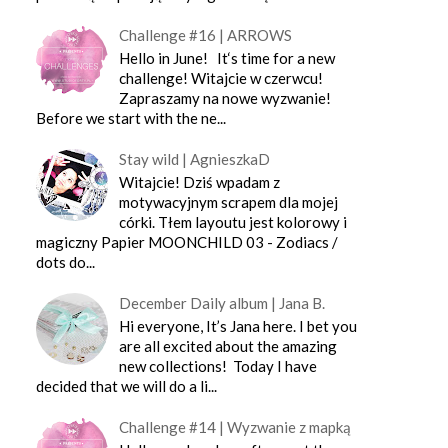
Challenge #16 | ARROWS
Hello in June! It‘s time for a new
challenge! Witajcie w czerwcu!
Zapraszamy na nowe wyzwanie!
Before we start with the ne...
Stay wild | AgnieszkaD
Witajcie! Dziś wpadam z
motywacyjnym scrapem dla mojej
córki. Tłem layoutu jest kolorowy i
magiczny Papier MOONCHILD 03 - Zodiacs /
dots do...
December Daily album | Jana B.
Hi everyone, It’s Jana here. I bet you
are all excited about the amazing
new collections! Today I have
decided that we will do a li...
Challenge #14 | Wyzwanie z mapką