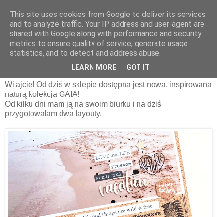
This site uses cookies from Google to deliver its services
and to analyze traffic. Your IP address and user-agent are
shared with Google along with performance and security
metrics to ensure quality of service, generate usage
statistics, and to detect and address abuse.
wtorek, 3 września 2019
Let's go - GAIA | AgnieszkaD
LEARN MORE
GOT IT
Witajcie! Od dziś w sklepie dostępna jest nowa, inspirowana
naturą kolekcja GAIA!
Od kilku dni mam ją na swoim biurku i na dziś
przygotowałam dwa layouty.