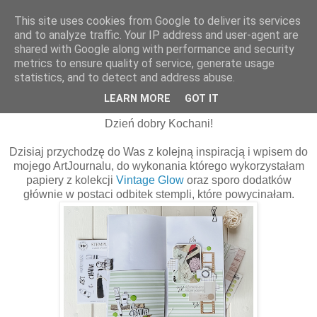
This site uses cookies from Google to deliver its services
and to analyze traffic. Your IP address and user-agent are
shared with Google along with performance and security
metrics to ensure quality of service, generate usage
statistics, and to detect and address abuse.
środa, 8 listopada 2023
To co lubię najbardziej | Magda Nowicka
LEARN MORE
GOT IT
Dzień dobry Kochani!
Dzisiaj przychodzę do Was z kolejną inspiracją i wpisem do
mojego ArtJournalu, do wykonania którego wykorzystałam
papiery z kolekcji
Vintage Glow
oraz sporo dodatków
głównie w postaci odbitek stempli, które powycinałam.