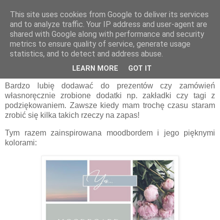
This site uses cookies from Google to deliver its services
and to analyze traffic. Your IP address and user-agent are
shared with Google along with performance and security
metrics to ensure quality of service, generate usage
statistics, and to detect and address abuse.
poniedziałek, 22 maja 2023
Zawieszki - tagi
LEARN MORE
GOT IT
Bardzo lubię dodawać do prezentów czy zamówień
własnoręcznie zrobione dodatki np. zakładki czy tagi z
podziękowaniem. Zawsze kiedy mam trochę czasu staram
zrobić się kilka takich rzeczy na zapas!
Tym razem zainspirowana moodbordem i jego pięknymi
kolorami: