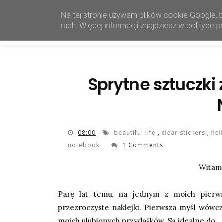
Na tej stronie używam plików cookie Google, 
ruch. Więcej informacji znajdziesz w polityce
Sprytne sztuczki 
08:00
beautiful life
,
clear stickers
,
hel
notebook
1 Comments
Witam
Parę lat temu, na jednym z moich pierwsz
przezroczyste naklejki. Pierwsza myśl wówcz
moich ulubionych przydaśków. Są idealne do...