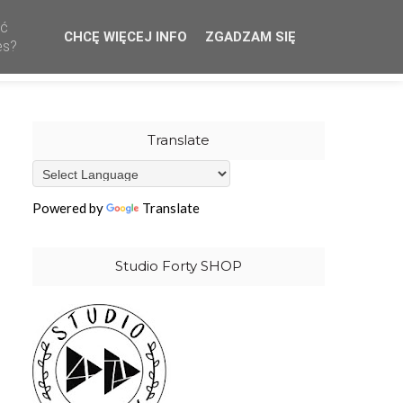
ać
CHCĘ WIĘCEJ INFO
ZGADZAM SIĘ
CREATIVE TEAM
WHOLESALE
OUR STAMPS
es?
Translate
Powered by
Translate
Studio Forty SHOP