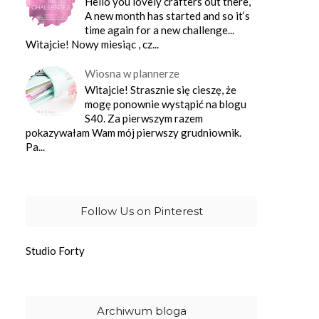
Hello you lovely crafters out there,
A new month has started and so it‘s
time again for a new challenge...
Witajcie! Nowy miesiąc , cz...
Wiosna w plannerze
Witajcie! Strasznie się cieszę, że
mogę ponownie wystąpić na blogu
S40. Za pierwszym razem
pokazywałam Wam mój pierwszy grudniownik.
Pa...
Follow Us on Pinterest
Studio Forty
Archiwum bloga