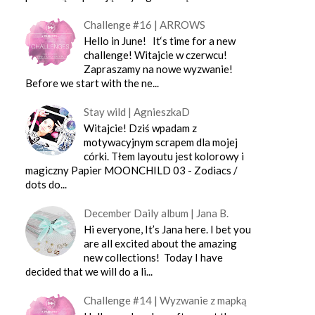
Challenge #16 | ARROWS
Hello in June! It‘s time for a new
challenge! Witajcie w czerwcu!
Zapraszamy na nowe wyzwanie!
Before we start with the ne...
Stay wild | AgnieszkaD
Witajcie! Dziś wpadam z
motywacyjnym scrapem dla mojej
córki. Tłem layoutu jest kolorowy i
magiczny Papier MOONCHILD 03 - Zodiacs /
dots do...
December Daily album | Jana B.
Hi everyone, It’s Jana here. I bet you
are all excited about the amazing
new collections! Today I have
decided that we will do a li...
Challenge #14 | Wyzwanie z mapką