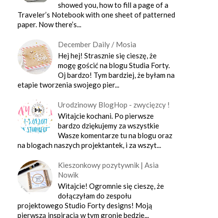
showed you, how to fill a page of a
Traveler’s Notebook with one sheet of patterned
paper. Now there’s...
December Daily / Mosia
Hej hej! Strasznie się cieszę, że
mogę gościć na blogu Studia Forty.
Oj bardzo! Tym bardziej, że byłam na
etapie tworzenia swojego pier...
Urodzinowy BlogHop - zwycięzcy !
Witajcie kochani. Po pierwsze
bardzo dziękujemy za wszystkie
Wasze komentarze tu na blogu oraz
na blogach naszych projektantek, i za wszyt...
Kieszonkowy pozytywnik | Asia
Nowik
Witajcie! Ogromnie się cieszę, że
dołączyłam do zespołu
projektowego Studio Forty designs! Moją
pierwszą inspiracją w tym gronie będzie...