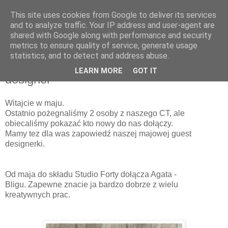
This site uses cookies from Google to deliver its services
and to analyze traffic. Your IP address and user-agent are
shared with Google along with performance and security
metrics to ensure quality of service, generate usage
statistics, and to detect and address abuse.
wtorek, 2 maja 2017
Nowa projektantka i majowy guest
LEARN MORE
GOT IT
designer
Witajcie w maju.
Ostatnio pożegnaliśmy 2 osoby z naszego CT, ale
obiecaliśmy pokazać kto nowy do nas dołączy.
Mamy tez dla was zapowiedź naszej majowej guest
designerki.
Od maja do składu Studio Forty dołącza Agata -
Bligu.
Zapewne znacie ja bardzo dobrze z wielu
kreatywnych prac.