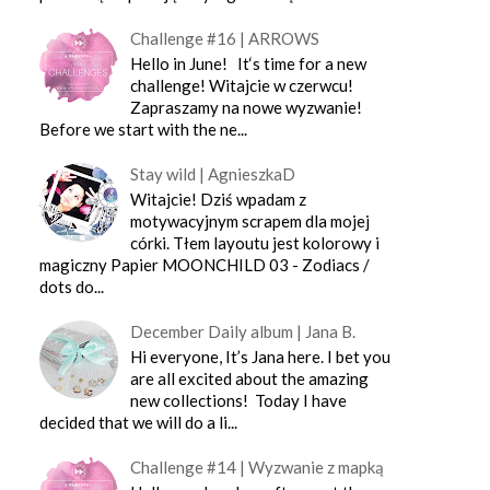
Challenge #16 | ARROWS
Hello in June! It‘s time for a new
challenge! Witajcie w czerwcu!
Zapraszamy na nowe wyzwanie!
Before we start with the ne...
Stay wild | AgnieszkaD
Witajcie! Dziś wpadam z
motywacyjnym scrapem dla mojej
córki. Tłem layoutu jest kolorowy i
magiczny Papier MOONCHILD 03 - Zodiacs /
dots do...
December Daily album | Jana B.
Hi everyone, It’s Jana here. I bet you
are all excited about the amazing
new collections! Today I have
decided that we will do a li...
Challenge #14 | Wyzwanie z mapką