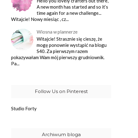
Hello you lovely crafters out there,
A new month has started and so it‘s
time again for a new challenge...
Witajcie! Nowy miesiąc , cz...
Wiosna w plannerze
Witajcie! Strasznie się cieszę, że
mogę ponownie wystąpić na blogu
S40. Za pierwszym razem
pokazywałam Wam mój pierwszy grudniownik.
Pa...
Follow Us on Pinterest
Studio Forty
Archiwum bloga