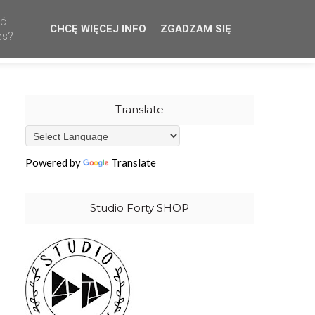
ać
CHCĘ WIĘCEJ INFO
ZGADZAM SIĘ
CREATIVE TEAM
WHOLESALE
OUR STAMPS
es?
Translate
Powered by
Translate
Studio Forty SHOP