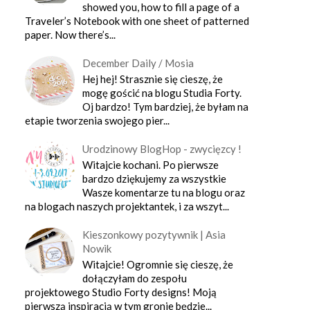
showed you, how to fill a page of a
Traveler’s Notebook with one sheet of patterned
paper. Now there’s...
December Daily / Mosia
Hej hej! Strasznie się cieszę, że
mogę gościć na blogu Studia Forty.
Oj bardzo! Tym bardziej, że byłam na
etapie tworzenia swojego pier...
Urodzinowy BlogHop - zwycięzcy !
Witajcie kochani. Po pierwsze
bardzo dziękujemy za wszystkie
Wasze komentarze tu na blogu oraz
na blogach naszych projektantek, i za wszyt...
Kieszonkowy pozytywnik | Asia
Nowik
Witajcie! Ogromnie się cieszę, że
dołączyłam do zespołu
projektowego Studio Forty designs! Moją
pierwszą inspiracją w tym gronie będzie...