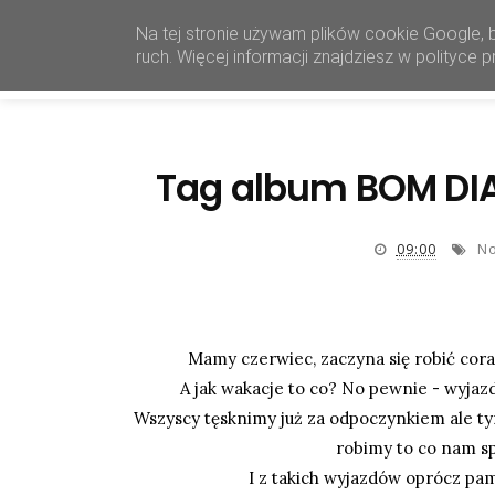
Na tej stronie używam plików cookie Google, 
ruch. Więcej informacji znajdziesz w polityce
Tag album BOM DIA
09:00
No
Mamy czerwiec, zaczyna się robić coraz
A jak wakacje to co? No pewnie - wyjazdy!
Wszyscy tęsknimy już za odpoczynkiem ale ty
robimy to co nam sp
I z takich wyjazdów oprócz p