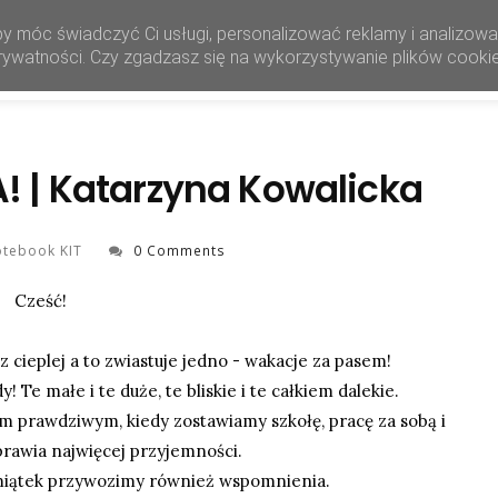
by móc świadczyć Ci usługi, personalizować reklamy i analizow
HOME
SHOP
 prywatności. Czy zgadzasz się na wykorzystywanie plików cooki
! | Katarzyna Kowalicka
tebook KIT
0 Comments
Cześć!
 cieplej a to zwiastuje jedno - wakacje za pasem!
 Te małe i te duże, te bliskie i te całkiem dalekie.
m prawdziwym, kiedy zostawiamy szkołę, pracę za sobą i
rawia najwięcej przyjemności.
amiątek przywozimy również wspomnienia.