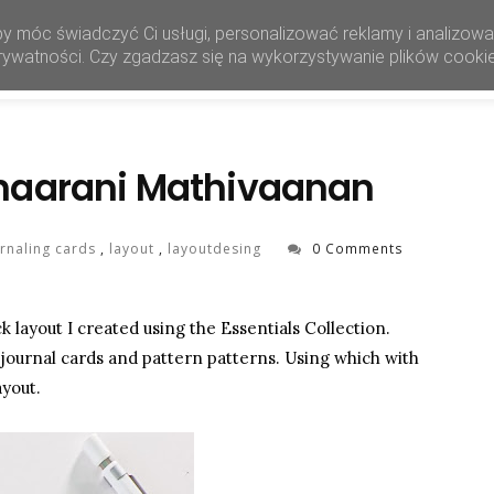
by móc świadczyć Ci usługi, personalizować reklamy i analizow
HOME
SHOP
 prywatności. Czy zgadzasz się na wykorzystywanie plików cooki
Dhaarani Mathivaanan
rnaling cards
,
layout
,
layoutdesing
0 Comments
layout I created using the Essentials Collection.
f journal cards and pattern patterns. Using which with
ayout.