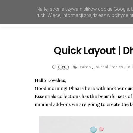
Na tej stronie używam plików cookie Google, 
ruch. Więcej informacji znajdziesz w polityce
Quick Layout | 
09:00
cards
,
Journal Stories
,
jou
Hello Lovelies,
Good morning! Dhaara here with another quick 
Essentials collections has the beautiful sets o
minimal add-ons we are going to create the l