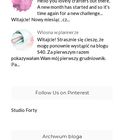
Hello you lovely crafters out there,
A new month has started and so it‘s
time again for a new challenge...
Witajcie! Nowy miesiąc , cz...
Wiosna w plannerze
Witajcie! Strasznie się cieszę, że
mogę ponownie wystąpić na blogu
S40. Za pierwszym razem
pokazywałam Wam mój pierwszy grudniownik.
Pa...
Follow Us on Pinterest
Studio Forty
Archiwum bloga