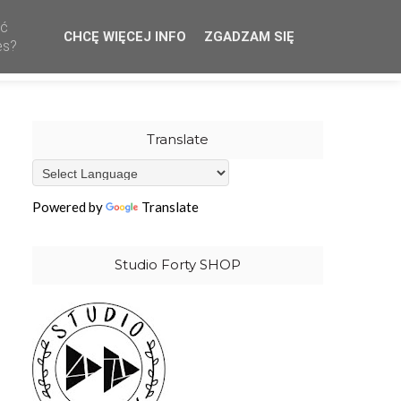
ać
CHCĘ WIĘCEJ INFO
ZGADZAM SIĘ
CREATIVE TEAM
WHOLESALE
OUR STAMPS
es?
Translate
Powered by
Translate
Studio Forty SHOP