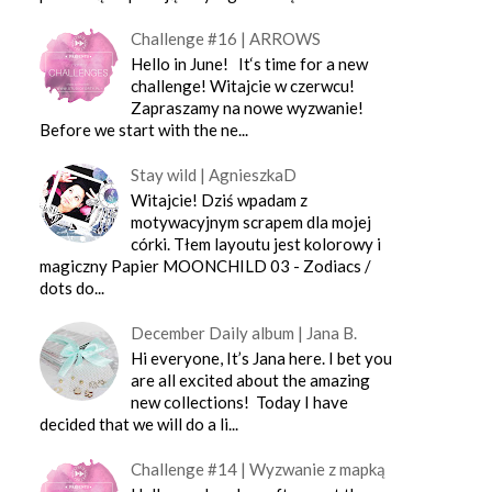
Challenge #16 | ARROWS
Hello in June! It‘s time for a new
challenge! Witajcie w czerwcu!
Zapraszamy na nowe wyzwanie!
Before we start with the ne...
Stay wild | AgnieszkaD
Witajcie! Dziś wpadam z
motywacyjnym scrapem dla mojej
córki. Tłem layoutu jest kolorowy i
magiczny Papier MOONCHILD 03 - Zodiacs /
dots do...
December Daily album | Jana B.
Hi everyone, It’s Jana here. I bet you
are all excited about the amazing
new collections! Today I have
decided that we will do a li...
Challenge #14 | Wyzwanie z mapką