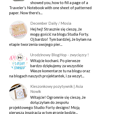
showed you, how to fill a page of a
Traveler’s Notebook with one sheet of patterned
paper. Now there’s...
December Daily / Mosia
Hej hej! Strasznie się cieszę, że
mogę gościć na blogu Studia Forty.
Oj bardzo! Tym bardziej, że byłam na
etapie tworzenia swojego pier...
Urodzinowy BlogHop - zwycięzcy !
Witajcie kochani. Po pierwsze
bardzo dziękujemy za wszystkie
Wasze komentarze tu na blogu oraz
na blogach naszych projektantek, i za wszyt...
Kieszonkowy pozytywnik | Asia
Nowik
Witajcie! Ogromnie się cieszę, że
dołączyłam do zespołu
projektowego Studio Forty designs! Moją
pierwszą inspiracją w tym gronie będzie...