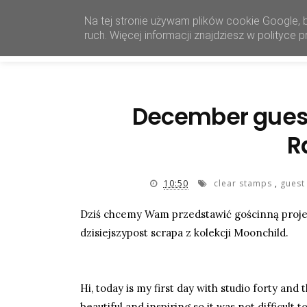
Na tej stronie używam plików cookie Google, 
ruch. Więcej informacji znajdziesz w polityce
December guest
R
10:50
clear stamps
,
guest
Dziś chcemy Wam przedstawić gościnną projekt
dzisiejszypost scrapa z kolekcji Moonchild.
Hi, today is my first day with studio forty an
beautiful and inspiring so it was not difficult