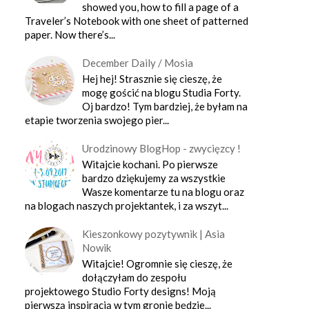
showed you, how to fill a page of a
Traveler’s Notebook with one sheet of patterned
paper. Now there’s...
December Daily / Mosia
Hej hej! Strasznie się cieszę, że
mogę gościć na blogu Studia Forty.
Oj bardzo! Tym bardziej, że byłam na
etapie tworzenia swojego pier...
Urodzinowy BlogHop - zwycięzcy !
Witajcie kochani. Po pierwsze
bardzo dziękujemy za wszystkie
Wasze komentarze tu na blogu oraz
na blogach naszych projektantek, i za wszyt...
Kieszonkowy pozytywnik | Asia
Nowik
Witajcie! Ogromnie się cieszę, że
dołączyłam do zespołu
projektowego Studio Forty designs! Moją
pierwszą inspiracją w tym gronie będzie...