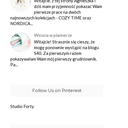
Witajcie, z tej strony Agnieszka i
dziś mam przyjemność pokazać Wam
pierwsze prace na dwóch
najnowszych kolekcjach - COZY TIME oraz
NORDICA...
Wiosna w plannerze
Witajcie! Strasznie się cieszę, że
mogę ponownie wystąpić na blogu
S40. Za pierwszym razem
pokazywałam Wam mój pierwszy grudniownik.
Pa...
Follow Us on Pinterest
Studio Forty