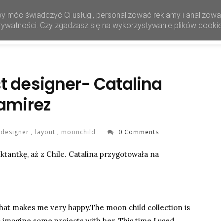
by móc świadczyć Ci usługi, personalizować reklamy i analizow
HOME
SHOP
 prywatności. Czy zgadzasz się na wykorzystywanie plików cooki
 designer- Catalina
amirez
 designer
,
layout
,
moonchild
0 Comments
antkę, aż z Chile. Catalina przygotowała na
d that makes me very happy.The moon child collection is
 to imagine some projects with her. This time I used