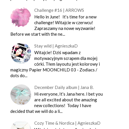
Challenge #16 | ARROWS
Hello in June! It‘s time for a new
challenge! Witajcie w czerwcu!
Zapraszamy na nowe wyzwanie!
Before we start with the ne...
Stay wild | AgnieszkaD
Witajcie! Dziś wpadam z
motywacyjnym scrapem dla mojej
córki. Tłem layoutu jest kolorowy i
magiczny Papier MOONCHILD 03 - Zodiacs /
dots do...
December Daily album | Jana B.
Hi everyone, It’s Jana here. I bet you
are all excited about the amazing
new collections! Today I have
decided that we will do a li...
Cozy Time & Nordica | AgnieszkaD