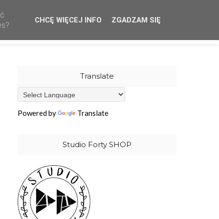
ać
CHCĘ WIĘCEJ INFO
ZGADZAM SIĘ
CREATIVE TEAM
WHOLESALE
OUR STAMPS
es?
Translate
Powered by
Translate
Studio Forty SHOP