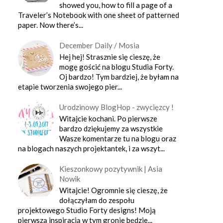
showed you, how to fill a page of a
Traveler’s Notebook with one sheet of patterned
paper. Now there’s...
December Daily / Mosia
Hej hej! Strasznie się cieszę, że
mogę gościć na blogu Studia Forty.
Oj bardzo! Tym bardziej, że byłam na
etapie tworzenia swojego pier...
Urodzinowy BlogHop - zwycięzcy !
Witajcie kochani. Po pierwsze
bardzo dziękujemy za wszystkie
Wasze komentarze tu na blogu oraz
na blogach naszych projektantek, i za wszyt...
Kieszonkowy pozytywnik | Asia
Nowik
Witajcie! Ogromnie się cieszę, że
dołączyłam do zespołu
projektowego Studio Forty designs! Moją
pierwszą inspiracją w tym gronie będzie...