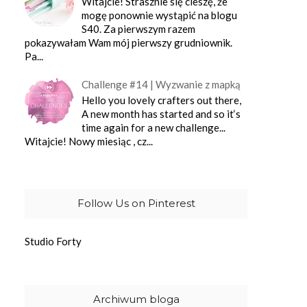
Witajcie! Strasznie się cieszę, że
mogę ponownie wystąpić na blogu
S40. Za pierwszym razem
pokazywałam Wam mój pierwszy grudniownik.
Pa...
Challenge #14 | Wyzwanie z mapką
Hello you lovely crafters out there,
A new month has started and so it‘s
time again for a new challenge...
Witajcie! Nowy miesiąc , cz...
Follow Us on Pinterest
Studio Forty
Archiwum bloga