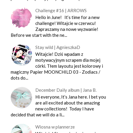
Challenge #16 | ARROWS
Hello in June! It‘s time for a new
challenge! Witajcie w czerwcu!
Zapraszamy na nowe wyzwanie!
Before we start with the ne...
Stay wild | AgnieszkaD
Witajcie! Dziś wpadam z
motywacyjnym scrapem dla mojej
córki. Tłem layoutu jest kolorowy i
magiczny Papier MOONCHILD 03 - Zodiacs /
dots do...
December Daily album | Jana B.
Hi everyone, It’s Jana here. I bet you
are all excited about the amazing
new collections! Today I have
decided that we will do a li...
Wiosna w plannerze