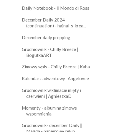
Daily Notebook - Il Mondo di Ross
December Daily 2024
(continuation) - hajnal_s_krea...
December daily prepping
Grudniownik - Chilly Breeze |
BogutkaART
Zimowy wpis - Chilly Breeze | Kaha
Kalendarz adwentowy- Angelovee
Grudniownik w klimacie mięty i
czerwieni | AgnieszkaD
Momenty - album na zimowe
wspomnienia
Grudniownik- december Daily||
Magda - papierowy.cekin