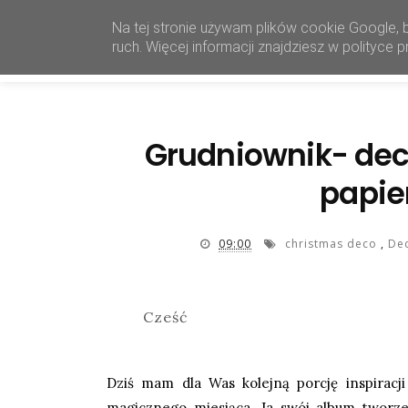
Na tej stronie używam plików cookie Google, 
ruch. Więcej informacji znajdziesz w polityce
Grudniownik- dec
papie
09:00
christmas deco
,
De
Cześć
Dziś mam dla Was kolejną porcję inspirac
magicznego miesiąca. Ja swój album tworz