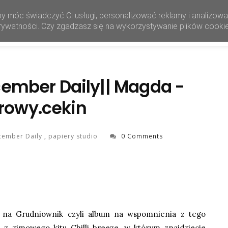
by móc świadczyć Ci usługi, personalizować reklamy i analizow
HOME
SHOP
 prywatności. Czy zgadzasz się na wykorzystywanie plików cooki
ember Daily|| Magda -
rowy.cekin
cember Daily
,
papiery studio
0 Comments
ji na Grudniownik czyli album na wspomnienia z tego
e z zimowego kitu
Chilli breeze
, w którym znajdziecie