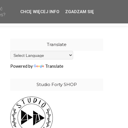
ać
CHCĘ WIĘCEJ INFO
ZGADZAM SIĘ
CREATIVE TEAM
WHOLESALE
OUR STAMPS
es?
Translate
Powered by
Translate
Studio Forty SHOP