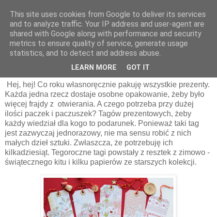
This site uses cookies from Google to deliver its services
and to analyze traffic. Your IP address and user-agent are
shared with Google along with performance and security
metrics to ensure quality of service, generate usage
statistics, and to detect and address abuse.
piątek, 12 grudnia 2025
Bileciki do prezentów | Anna Komenda
LEARN MORE
GOT IT
Hej, hej! Co roku własnoręcznie pakuję wszystkie prezenty.
Każda jedna rzecz dostaje osobne opakowanie, żeby było
więcej frajdy z otwierania. A czego potrzeba przy dużej
ilości paczek i paczuszek? Tagów prezentowych, żeby
każdy wiedział dla kogo to podarunek. Ponieważ taki tag
jest zazwyczaj jednorazowy, nie ma sensu robić z nich
małych dzieł sztuki. Zwłaszcza, że potrzebuję ich
kilkadziesiąt. Tegoroczne tagi powstały z resztek z zimowo -
świątecznego kitu i kilku papierów ze starszych kolekcji.