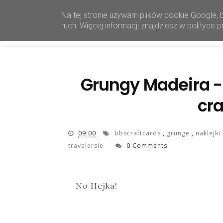
Na tej stronie używam plików cookie Google, 
ruch. Więcej informacji znajdziesz w polityce
Grungy Madeira - 
cra
09:00
bbscraftcards
,
grunge
,
naklejk
travelersie
0 Comments
No Hejka!