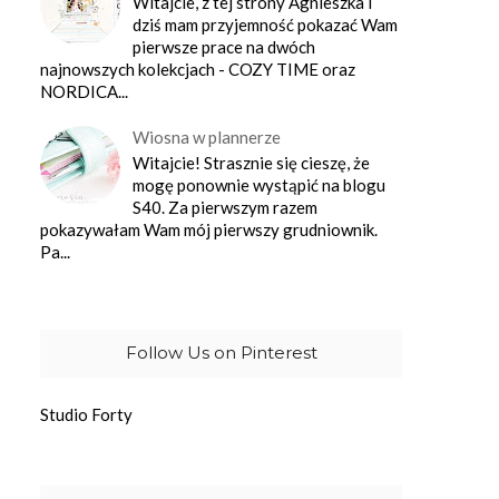
Witajcie, z tej strony Agnieszka i
dziś mam przyjemność pokazać Wam
pierwsze prace na dwóch
najnowszych kolekcjach - COZY TIME oraz
NORDICA...
Wiosna w plannerze
Witajcie! Strasznie się cieszę, że
mogę ponownie wystąpić na blogu
S40. Za pierwszym razem
pokazywałam Wam mój pierwszy grudniownik.
Pa...
Follow Us on Pinterest
Studio Forty