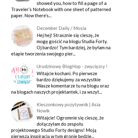
showed you, how to fill a page of a
Traveler’s Notebook with one sheet of patterned
paper. Now there’s...
December Daily / Mosia
Hej hej! Strasznie się cieszę, że
mogę gościć na blogu Studia Forty.
Oj bardzo! Tym bardziej, że byłam na
etapie tworzenia swojego pier...
Urodzinowy BlogHop - zwycięzcy !
Witajcie kochani. Po pierwsze
bardzo dziękujemy za wszystkie
Wasze komentarze tu na blogu oraz
na blogach naszych projektantek, i za wszyt...
Kieszonkowy pozytywnik | Asia
Nowik
Witajcie! Ogromnie się cieszę, że
dołączyłam do zespołu
projektowego Studio Forty designs! Moją
pierwszą inspiracją w tym gronie będzie...