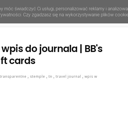
by móc świadczyć Ci usługi, personalizować reklamy i analizow
HOME
SHOP
 prywatności. Czy zgadzasz się na wykorzystywanie plików cooki
wpis do journala | BB's
ft cards
i transparentne
,
stemple
,
tn
,
travel journal
,
wpis w