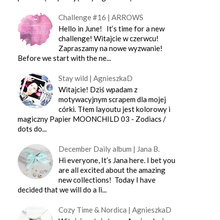
Challenge #16 | ARROWS
Hello in June! It‘s time for a new
challenge! Witajcie w czerwcu!
Zapraszamy na nowe wyzwanie!
Before we start with the ne...
Stay wild | AgnieszkaD
Witajcie! Dziś wpadam z
motywacyjnym scrapem dla mojej
córki. Tłem layoutu jest kolorowy i
magiczny Papier MOONCHILD 03 - Zodiacs /
dots do...
December Daily album | Jana B.
Hi everyone, It’s Jana here. I bet you
are all excited about the amazing
new collections! Today I have
decided that we will do a li...
Cozy Time & Nordica | AgnieszkaD