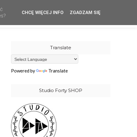
ać
CHCĘ WIĘCEJ INFO
ZGADZAM SIĘ
CREATIVE TEAM
WHOLESALE
OUR STAMPS
es?
Translate
Powered by
Translate
Studio Forty SHOP