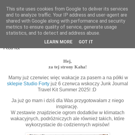
This site uses cookies from Google to deliver its services
and to analyze traffic. Your IP address and user-agent are
shared with Google along with performance and security
metrics to ensure quality of service, generate usage
statistics, and to detect and address abuse.
wtorek, 3 czerwca 2025
Junk Journal Travel Kit Summer 2025 |
LEARN MORE
GOT IT
Kaha
Hej,
za tej strony Kaha!
Mamy już czerwiec więc wakacje za pasem a na półki w
sklepie Studio Forty
już 6 czerwca wskoczy Junk Journal
Travel Kit Summer 2025! :D
Ja już go mam i dziś dla Was przygotowałam z niego
inspirację.
W zestawie znajdziecie ogrom dodatków w klimatach
wakacyjnych, podróżniczych ale również takich, które
wykorzystacie do codziennych wpisów!