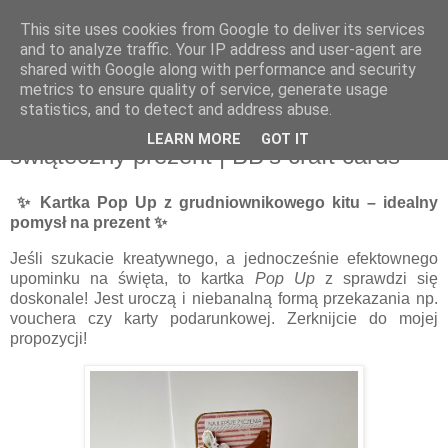
This site uses cookies from Google to deliver its services
and to analyze traffic. Your IP address and user-agent are
shared with Google along with performance and security
metrics to ensure quality of service, generate usage
statistics, and to detect and address abuse.
piątek, 21 listopada 2025
Kartka Pop Up jako pomysł na
LEARN MORE
GOT IT
świąteczny prezent | BB's craft cards
✨ Kartka Pop Up z grudniownikowego kitu – idealny
pomysł na prezent ✨
Jeśli szukacie kreatywnego, a jednocześnie efektownego
upominku na święta, to kartka
Pop Up
z sprawdzi się
doskonale! Jest uroczą i niebanalną formą przekazania np.
vouchera czy karty podarunkowej. Zerknijcie do mojej
propozycji!