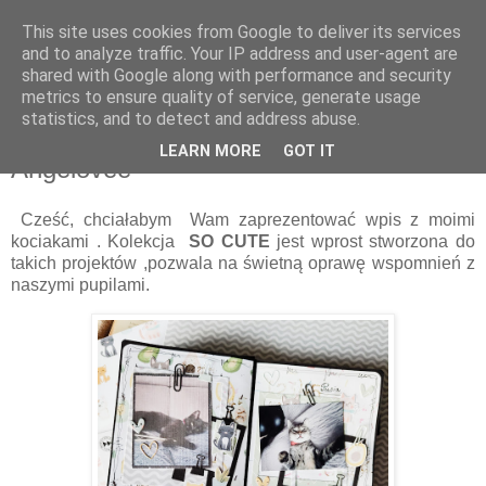
This site uses cookies from Google to deliver its services
and to analyze traffic. Your IP address and user-agent are
shared with Google along with performance and security
metrics to ensure quality of service, generate usage
statistics, and to detect and address abuse.
czwartek, 24 kwietnia 2025
Koci wpis do trawelersa - So Cute\
LEARN MORE
GOT IT
Angelovee
Cześć, chciałabym Wam zaprezentować wpis z moimi
kociakami . Kolekcja
SO CUTE
jest wprost stworzona do
takich projektów ,pozwala na świetną oprawę wspomnień z
naszymi pupilami.