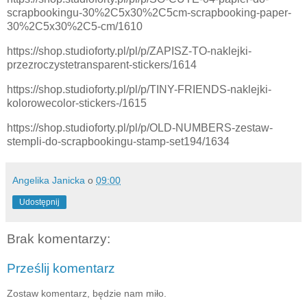
scrapbookingu-30%2C5x30%2C5cm-scrapbooking-paper-
30%2C5x30%2C5-cm/1610
https://shop.studioforty.pl/pl/p/ZAPISZ-TO-naklejki-
przezroczystetransparent-stickers/1614
https://shop.studioforty.pl/pl/p/TINY-FRIENDS-naklejki-
kolorowecolor-stickers-/1615
https://shop.studioforty.pl/pl/p/OLD-NUMBERS-zestaw-
stempli-do-scrapbookingu-stamp-set194/1634
Angelika Janicka
o
09:00
Udostępnij
Brak komentarzy:
Prześlij komentarz
Zostaw komentarz, będzie nam miło.