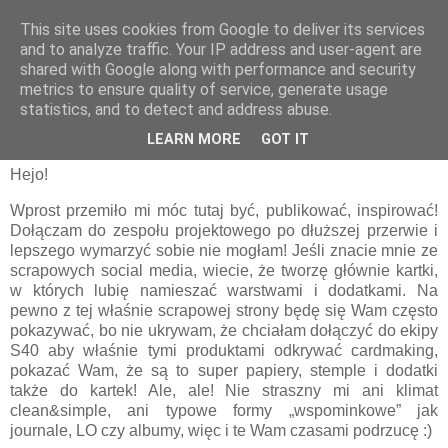
This site uses cookies from Google to deliver its services
and to analyze traffic. Your IP address and user-agent are
shared with Google along with performance and security
metrics to ensure quality of service, generate usage
statistics, and to detect and address abuse.
czwartek, 5 września 2024
Kartki bliźniaczki | BB's craft cards
LEARN MORE
GOT IT
Hejo!
Wprost przemiło mi móc tutaj być, publikować, inspirować!
Dołączam do zespołu projektowego po dłuższej przerwie i
lepszego wymarzyć sobie nie mogłam!
Jeśli znacie mnie ze
scrapowych social media, wiecie, że tworzę głównie kartki,
w których lubię namieszać warstwami i dodatkami. Na
pewno z tej właśnie scrapowej strony będę się Wam często
pokazywać, bo nie ukrywam, że chciałam dołączyć do ekipy
S40 aby właśnie tymi produktami odkrywać cardmaking,
pokazać Wam, że są to super papiery, stemple i dodatki
także do kartek! Ale, ale! Nie straszny mi ani klimat
clean&simple, ani typowe formy „wspominkowe” jak
journale, LO czy albumy, więc i te Wam czasami podrzucę :)