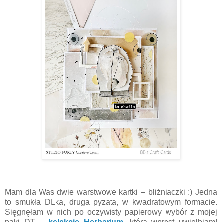
Mam dla Was dwie warstwowe kartki – bliżniaczki :)
Jedna
to smukła DLka, druga pyzata, w kwadratowym formacie.
Sięgnęłam w nich po oczywisty papierowy wybór z mojej
paki DT –
kolekcję Herbarium
, którą wprost uwielbiam!