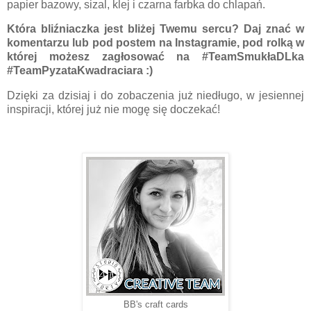
papier bazowy, sizal, klej i czarna farbka do chlapań.
Która bliźniaczka jest bliżej Twemu sercu?
Daj znać w
komentarzu lub pod postem na Instagramie, pod rolką w
której możesz zagłosować na #TeamSmukłaDLka
#TeamPyzataKwadraciara :)
Dzięki za dzisiaj i do zobaczenia już niedługo, w jesiennej
inspiracji, której już nie mogę się doczekać!
BB's craft cards