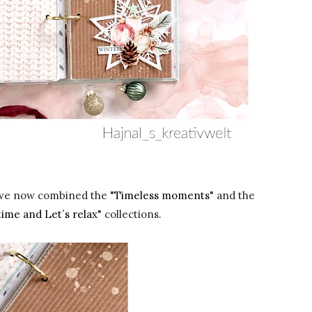
I've now combined the
"Timeless moments"
and the
ime and Let´s relax"
collections.