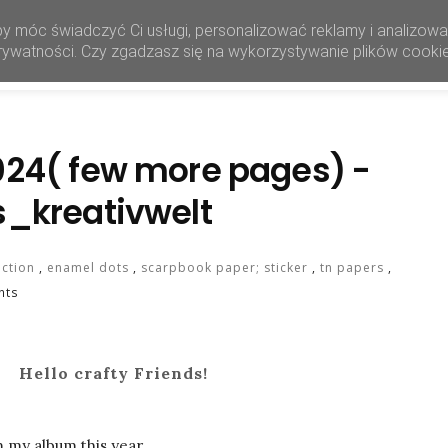
by móc świadczyć Ci usługi, personalizować reklamy i analizow
HOME
SHOP
 prywatności. Czy zgadzasz się na wykorzystywanie plików cooki
024( few more pages) -
s_kreativwelt
ection
,
enamel dots
,
scarpbook paper; sticker
,
tn papers
,
nts
ello crafty Friends!
 my album this year.