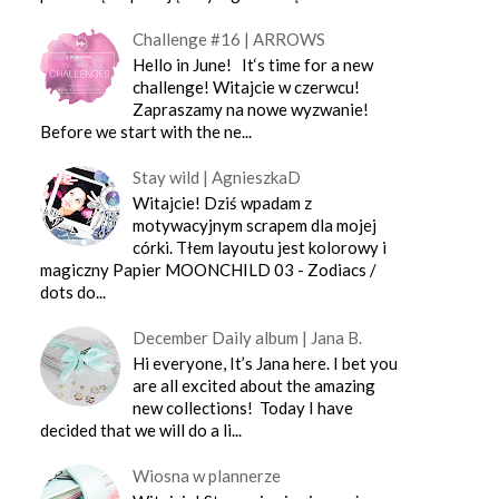
Challenge #16 | ARROWS
Hello in June! It‘s time for a new
challenge! Witajcie w czerwcu!
Zapraszamy na nowe wyzwanie!
Before we start with the ne...
Stay wild | AgnieszkaD
Witajcie! Dziś wpadam z
motywacyjnym scrapem dla mojej
córki. Tłem layoutu jest kolorowy i
magiczny Papier MOONCHILD 03 - Zodiacs /
dots do...
December Daily album | Jana B.
Hi everyone, It’s Jana here. I bet you
are all excited about the amazing
new collections! Today I have
decided that we will do a li...
Wiosna w plannerze