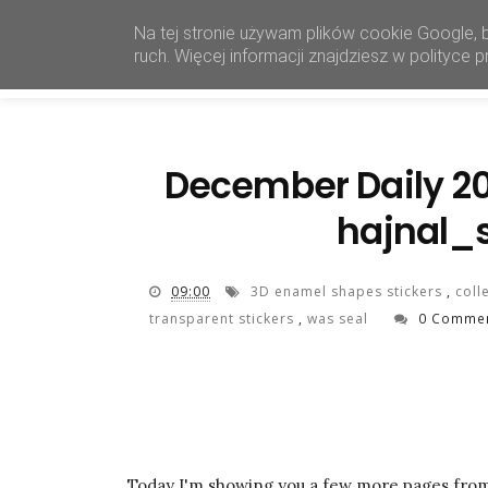
Na tej stronie używam plików cookie Google, 
ruch. Więcej informacji znajdziesz w polityce
December Daily 2
hajnal_
09:00
3D enamel shapes stickers
,
coll
transparent stickers
,
was seal
0 Comme
H
Today I'm showing you a few more pages from