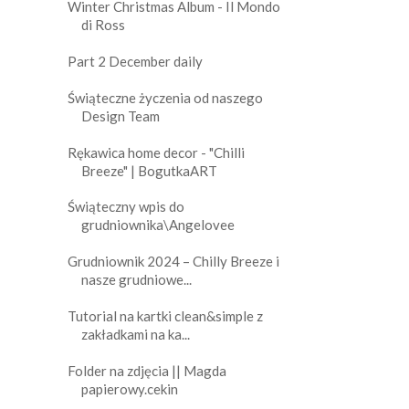
Winter Christmas Album - Il Mondo
di Ross
Part 2 December daily
Świąteczne życzenia od naszego
Design Team
Rękawica home decor - "Chilli
Breeze" | BogutkaART
Świąteczny wpis do
grudniownika\Angelovee
Grudniownik 2024 – Chilly Breeze i
nasze grudniowe...
Tutorial na kartki clean&simple z
zakładkami na ka...
Folder na zdjęcia || Magda
papierowy.cekin