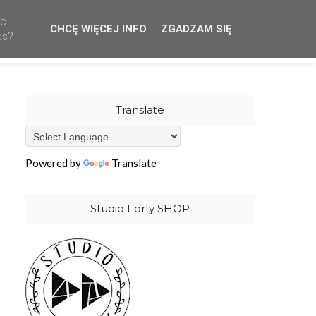
ać
CHCĘ WIĘCEJ INFO
ZGADZAM SIĘ
CREATIVE TEAM
WHOLESALE
OUR STAMPS
es?
Translate
Powered by
Translate
Studio Forty SHOP