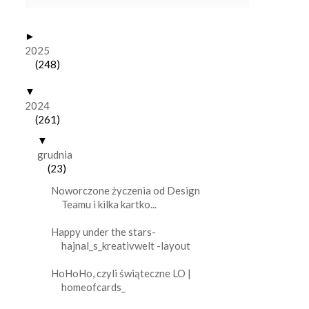
►
2025
(248)
▼
2024
(261)
▼
grudnia
(23)
Noworczone życzenia od Design
Teamu i kilka kartko...
Happy under the stars-
hajnal_s_kreativwelt -layout
HoHoHo, czyli świąteczne LO |
homeofcards_