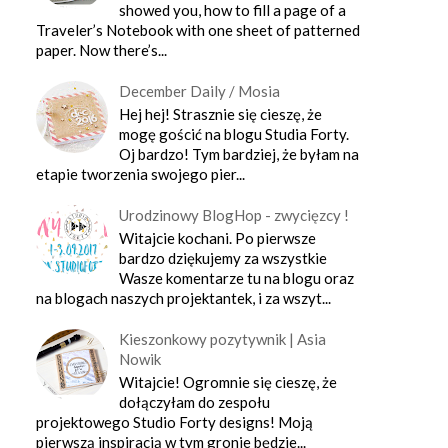
showed you, how to fill a page of a
Traveler’s Notebook with one sheet of patterned
paper. Now there’s...
December Daily / Mosia
Hej hej! Strasznie się cieszę, że
mogę gościć na blogu Studia Forty.
Oj bardzo! Tym bardziej, że byłam na
etapie tworzenia swojego pier...
Urodzinowy BlogHop - zwycięzcy !
Witajcie kochani. Po pierwsze
bardzo dziękujemy za wszystkie
Wasze komentarze tu na blogu oraz
na blogach naszych projektantek, i za wszyt...
Kieszonkowy pozytywnik | Asia
Nowik
Witajcie! Ogromnie się cieszę, że
dołączyłam do zespołu
projektowego Studio Forty designs! Moją
pierwszą inspiracją w tym gronie będzie...